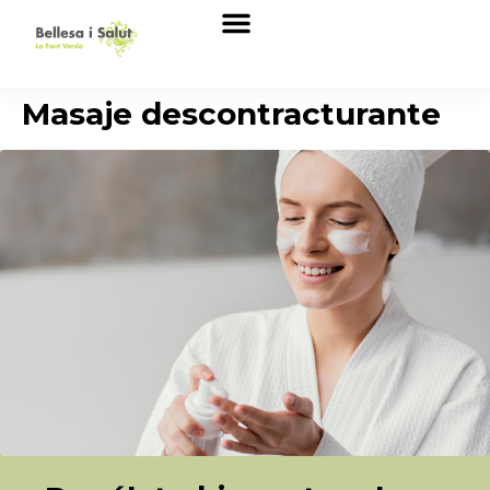
Quiénes somos
Tratamientos estéticos
Masaje descontracturante